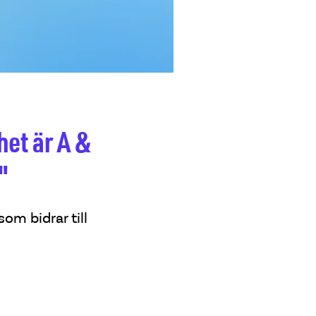
et är A &
"
om bidrar till