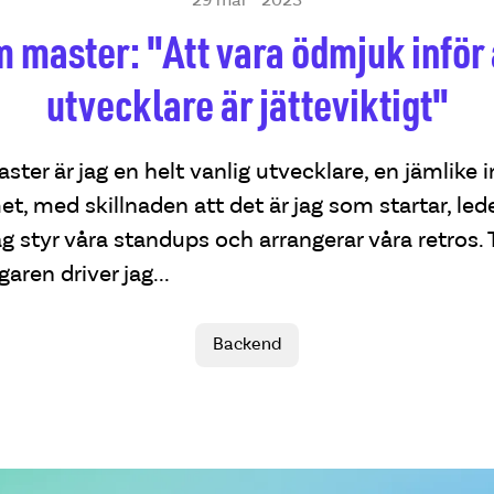
29 mar · 2023
 master: "Att vara ödmjuk inför
utvecklare är jätteviktigt"
er är jag en helt vanlig utvecklare, en jämlike
t, med skillnaden att det är jag som startar, leder
g styr våra standups och arrangerar våra retros.
ren driver jag...
Backend