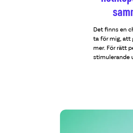
samm
Det finns en c
ta för mig, att
mer. För rätt 
stimulerande u