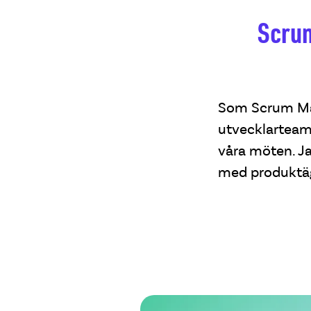
Scrum
Som Scrum Mast
utvecklarteame
våra möten. Ja
med produktäga