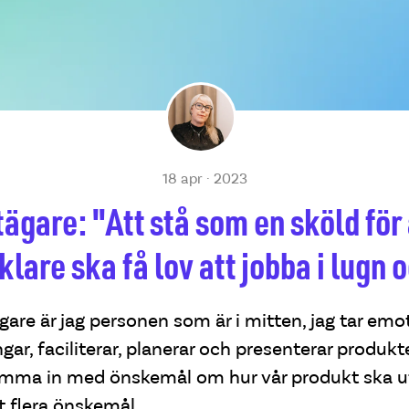
18 apr · 2023
ägare: "Att stå som en sköld för 
lare ska få lov att jobba i lugn 
are är jag personen som är i mitten, jag tar em
ar, faciliterar, planerar och presenterar produkte
mma in med önskemål om hur vår produkt ska u
rt flera önskemål...