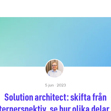
5 jun · 2023
Solution architect: skifta från
terperspektiv, se hur olika delar