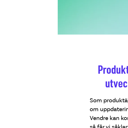
Produkt
utveck
Som produktäg
om uppdatering
Vendre kan ko
så får vi såkla