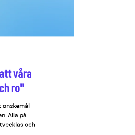
att våra
och ro"
ot önskemål
n. Alla på
tvecklas och