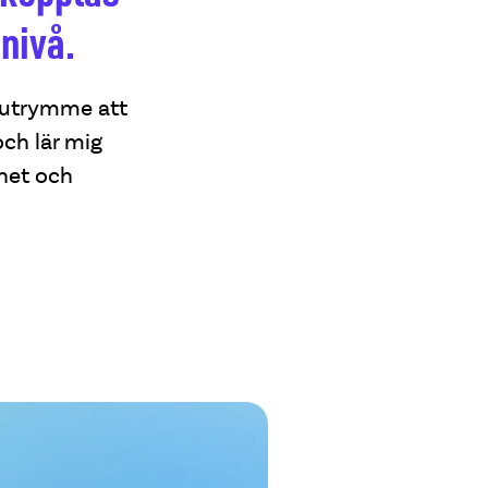
nivå.
r utrymme att
och lär mig
ghet och