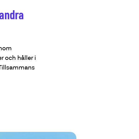
 andra
 inom
 och håller i
 Tillsammans