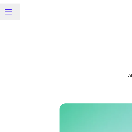
Dela sidan
Karriärmeny
A